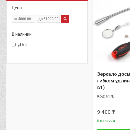
Цена
В наличии
Да
3
Зеркало досм
гибком удлин
в1)
617L
9 400 ₸
В наличии