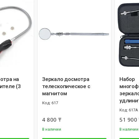
отра на
Зеркало досмотра
Набор
ителе (3
телескопическое с
многоф
магнитом
зеркал
удлини
617
617A
4 800 ₸
51 900 
В наличии
В наличии