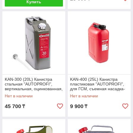
Купить
KAN-300 (20L) Канистра
KAN-400 (25L) Канистра
стальная "AUTOPROFI",
пластиковая "AUTOPROFI",
вертикальная, оцинкованная,
для ГСМ, съемная насадка-
горловина с навинчив. крышк
лейка 25 литров
Нет в наличии
Нет в наличии
45 700
9 900
₸
₸