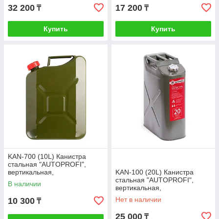
32 200
17 200
₸
₸
Купить
Купить
KAN-700 (10L) Канистра
стальная "AUTOPROFI",
вертикальная,
KAN-100 (20L) Канистра
антикоррозийное покрытие,
стальная "AUTOPROFI",
В наличии
толщина стенки
вертикальная,
антикоррозийное покрытие,
Нет в наличии
10 300
₸
горловина с нав
25 000
₸