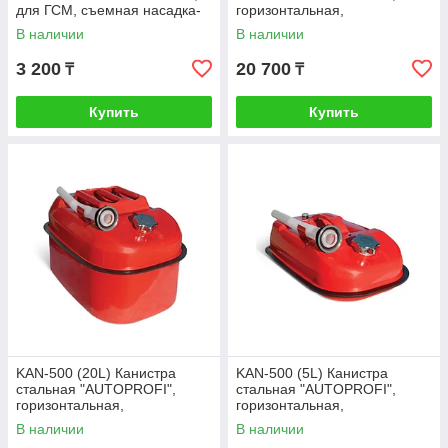
для ГСМ, съемная насадка-
горизонтальная,
лейка 5 литров
оцинкованная,горловина с
В наличии
В наличии
навинчив. крыш
3 200
20 700
₸
₸
Купить
Купить
KAN-500 (20L) Канистра
KAN-500 (5L) Канистра
стальная "AUTOPROFI",
стальная "AUTOPROFI",
горизонтальная,
горизонтальная,
оцинкованная, горловина с
оцинкованная, горловина с
В наличии
В наличии
навинчив. кры
навинчив. крыш