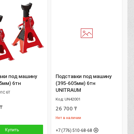
вки под машину
Подставки под машину
5мм) 6тн
(395-605мм) 6тн
UNITRAUM
01C 6T
UN42001
₸
26 700 ₸
Нет в наличии
Купить
+7 (776) 510-68-68