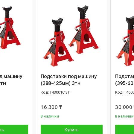
д машину
Подставки под машину
Подста
2тн
(288-425мм) 3тн
(395-60
T43001C 3T
T460
16 300 ₸
30 000 
В наличии
В наличии
ть
Купить