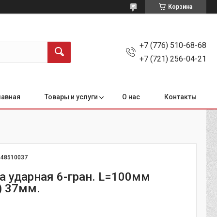
Корзина
+7 (776) 510-68-68
+7 (721) 256-04-21
лавная
Товары и услуги
О нас
Контакты
:
48510037
ка ударная 6-гран. L=100мм
) 37мм.