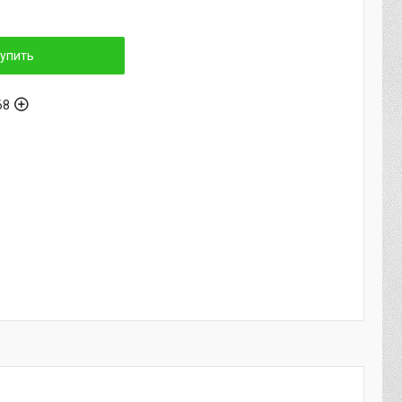
упить
68