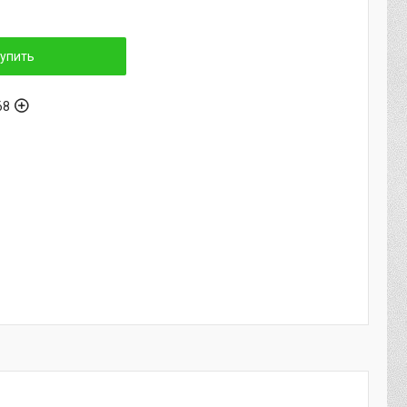
упить
68