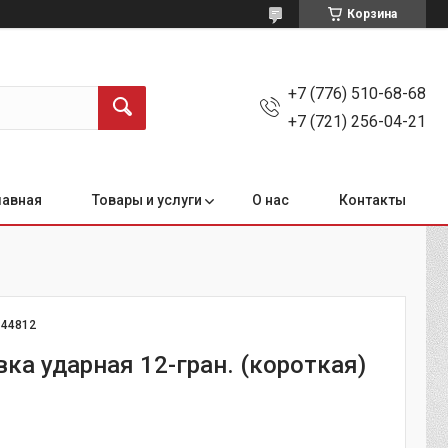
Корзина
+7 (776) 510-68-68
+7 (721) 256-04-21
лавная
Товары и услуги
О нас
Контакты
:
44812
вка ударная 12-гран. (короткая)