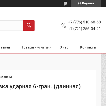
Корзина
+7 (776) 510-68-68
+7 (721) 256-04-21
лавная
Товары и услуги
О нас
Контакты
:
4458513
вка ударная 6-гран. (длинная)