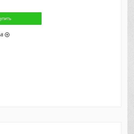
упить
68