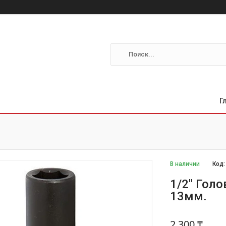
Г
В наличии
Код
1/2" Голо
13мм.
2 300 ₸