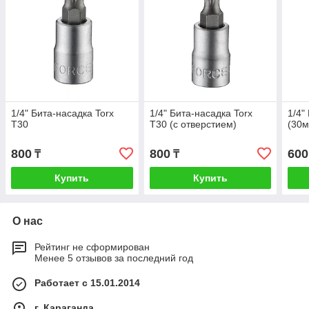
1/4" Бита-насадка Torx
1/4" Бита-насадка Torx
1/4"
Т30
Т30 (с отверстием)
(30м
800
800
600
₸
₸
Купить
Купить
О нас
Рейтинг не сформирован
Менее 5 отзывов за последний год
Работает с 15.01.2014
г. Караганда