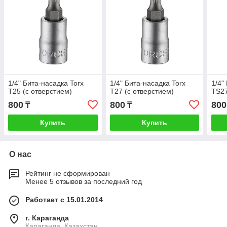
1/4" Бита-насадка Torx
1/4" Бита-насадка Torx
1/4"
Т25 (с отверстием)
Т27 (с отверстием)
TS27
800
800
800
₸
₸
Купить
Купить
О нас
Рейтинг не сформирован
Менее 5 отзывов за последний год
Работает с 15.01.2014
г. Караганда
Караганда, Казахстан