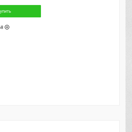
упить
68