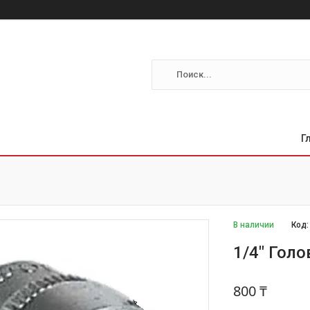
Г
В наличии
Код
1/4" Голо
800 ₸