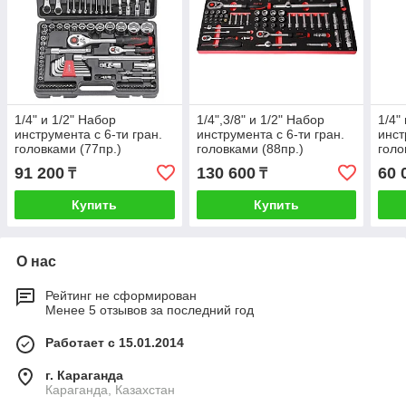
1/4" и 1/2" Набор
1/4",3/8" и 1/2" Набор
1/4"
инструмента с 6-ти гран.
инструмента с 6-ти гран.
инст
головками (77пр.)
головками (88пр.)
голо
(580х370мм) ложемент
91 200
130 600
60 
₸
₸
Купить
Купить
О нас
Рейтинг не сформирован
Менее 5 отзывов за последний год
Работает с 15.01.2014
г. Караганда
Караганда, Казахстан