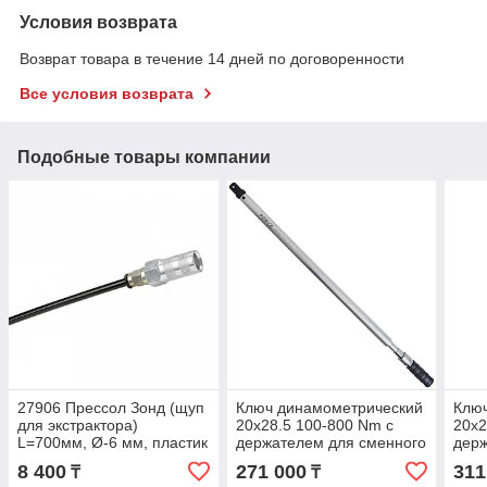
Условия возврата
Возврат товара в течение 14 дней по договоренности
Все условия возврата
Подобные товары компании
27906 Прессол Зонд (щуп
Ключ динамометрический
Клю
для экстрактора)
20х28.5 100-800 Nm с
20х2
L=700мм, Ø-6 мм, пластик
держателем для сменного
держ
инструмента L=960мм
инс
8 400
271 000
311
₸
₸