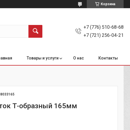
Корзина
+7 (776) 510-68-68
+7 (721) 256-04-21
лавная
Товары и услуги
О нас
Контакты
:
8033165
оток Т-образный 165мм