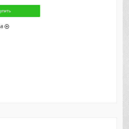
упить
68