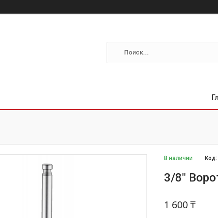
Г
В наличии
Код
3/8" Вор
1 600 ₸