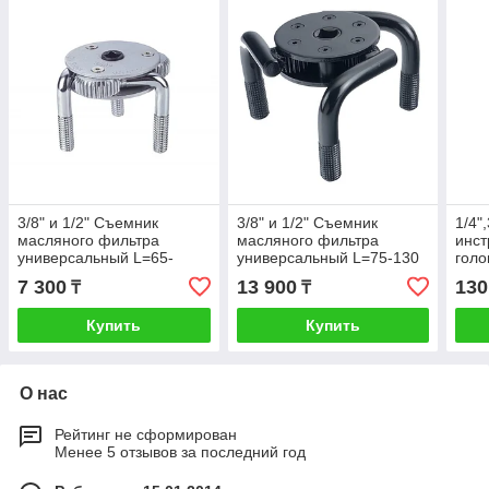
3/8" и 1/2" Съемник
3/8" и 1/2" Съемник
1/4"
масляного фильтра
масляного фильтра
инст
универсальный L=65-
универсальный L=75-130
голо
110мм (краб)
мм (краб)
(58
7 300
13 900
130
₸
₸
Купить
Купить
О нас
Рейтинг не сформирован
Менее 5 отзывов за последний год