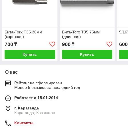
Бита-Torx T35 30мм
Бита-Torx T35 75мм
5/16
(короткая)
(длинная)
700
900
600
₸
₸
Купить
Купить
О нас
Рейтинг не сформирован
Менее 5 отзывов за последний год
Работает с 15.01.2014
г. Караганда
Караганда, Казахстан
Контакты