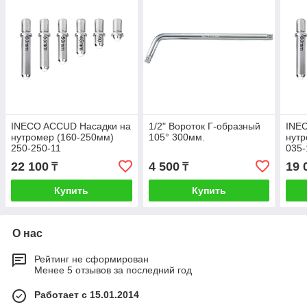
INECO ACCUD Насадки на
1/2" Вороток Г-образный
INE
нутромер (160-250мм)
105° 300мм.
нутр
250-250-11
035-
22 100
4 500
19 
₸
₸
Купить
Купить
О нас
Рейтинг не сформирован
Менее 5 отзывов за последний год
Работает с 15.01.2014