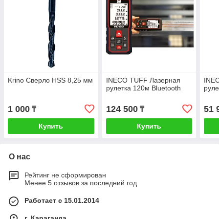
Krino Сверло HSS 8,25 мм
INECO TUFF Лазерная
INE
рулетка 120м Bluetooth
руле
1 000
124 500
51 
₸
₸
Купить
Купить
О нас
Рейтинг не сформирован
Менее 5 отзывов за последний год
Работает с 15.01.2014
г. Караганда