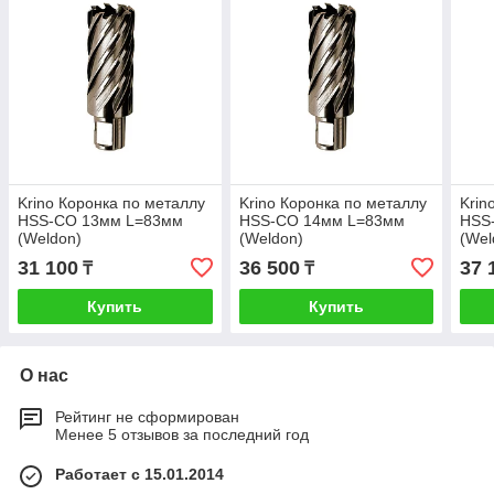
Krino Коронка по металлу
Krino Коронка по металлу
Krin
HSS-CO 13мм L=83мм
HSS-CO 14мм L=83мм
HSS
(Weldon)
(Weldon)
(Wel
31 100
36 500
37 
₸
₸
Купить
Купить
О нас
Рейтинг не сформирован
Менее 5 отзывов за последний год
Работает с 15.01.2014