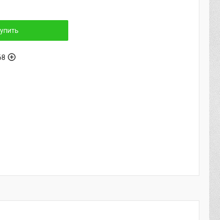
упить
68