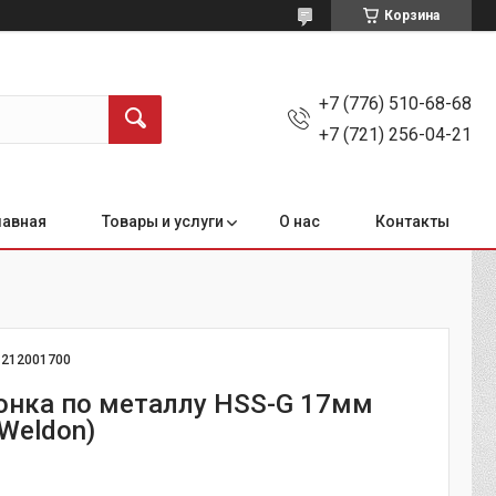
Корзина
+7 (776) 510-68-68
+7 (721) 256-04-21
лавная
Товары и услуги
О нас
Контакты
:
212001700
ронка по металлу HSS-G 17мм
Weldon)