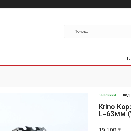
Г
В наличии
Код
Krino Ко
L=63мм (
19 100 ₸