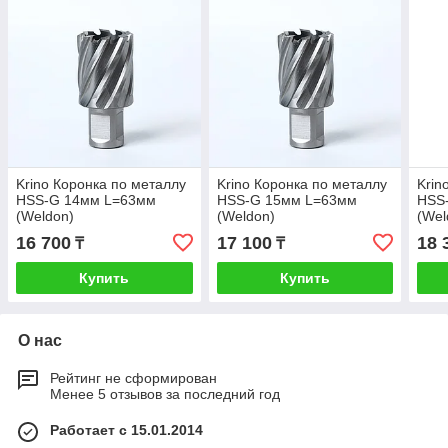
Krino Коронка по металлу
Krino Коронка по металлу
Krin
HSS-G 14мм L=63мм
HSS-G 15мм L=63мм
HSS
(Weldon)
(Weldon)
(Wel
16 700
17 100
18 
₸
₸
Купить
Купить
О нас
Рейтинг не сформирован
Менее 5 отзывов за последний год
Работает с 15.01.2014