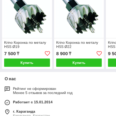
Krino Коронка по металу
Krino Коронка по металу
Krin
HSS Ø19
HSS Ø22
HSS
7 500
8 900
9 5
₸
₸
Купить
Купить
О нас
Рейтинг не сформирован
Менее 5 отзывов за последний год
Работает с 15.01.2014
г. Караганда
Караганда, Казахстан