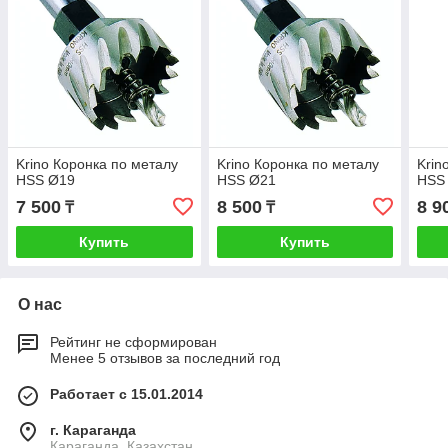
Krino Коронка по металу
Krino Коронка по металу
Krin
HSS Ø19
HSS Ø21
HSS
7 500
8 500
8 9
₸
₸
Купить
Купить
О нас
Рейтинг не сформирован
Менее 5 отзывов за последний год
Работает с 15.01.2014
г. Караганда
Караганда, Казахстан