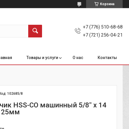
Корзина
+7 (776) 510-68-68
+7 (721) 256-04-21
лавная
Товары и услуги
О нас
Контакты
Код:
102685/8
тчик HSS-CO машинный 5/8" х 14
125мм
те