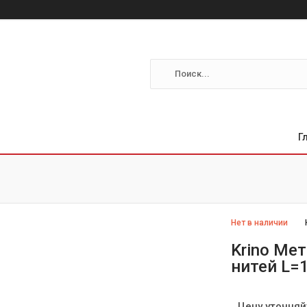
Г
Нет в наличии
Krino Ме
нитей L=
Цену уточняй