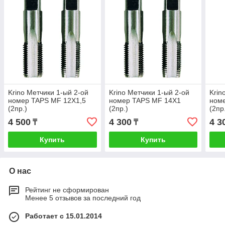
Krino Метчики 1-ый 2-ой
Krino Метчики 1-ый 2-ой
Krin
номер TAPS MF 12X1,5
номер TAPS MF 14X1
ном
(2пр.)
(2пр.)
(2пр
4 500
4 300
4 3
₸
₸
Купить
Купить
О нас
Рейтинг не сформирован
Менее 5 отзывов за последний год
Работает с 15.01.2014