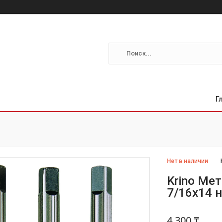
Г
Нет в наличии
Krino Ме
7/16х14 н
4 300 ₸