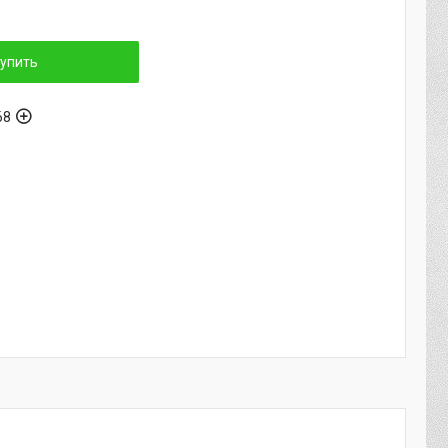
упить
68