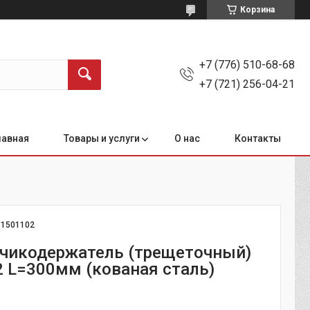
Корзина
+7 (776) 510-68-68
+7 (721) 256-04-21
лавная
Товары и услуги
О нас
Контакты
:
1501102
тчикодержатель (трещеточный)
 L=300мм (кованая сталь)