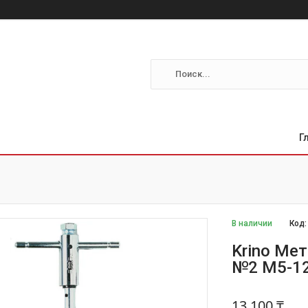
Г
В наличии
Код
Krino Ме
№2 М5-12
13 100 ₸