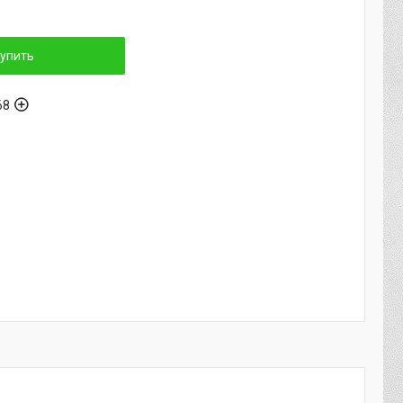
упить
68