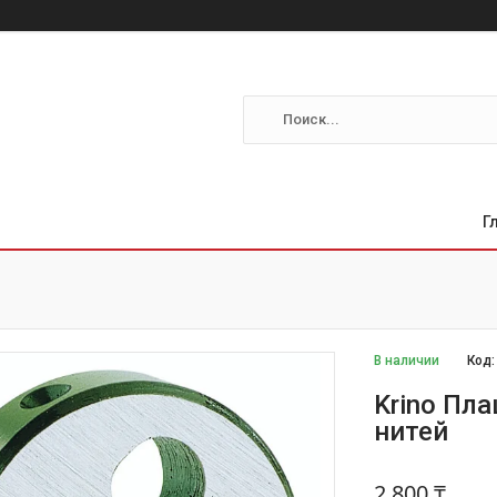
Г
В наличии
Код
Krino Пла
нитей
2 800 ₸