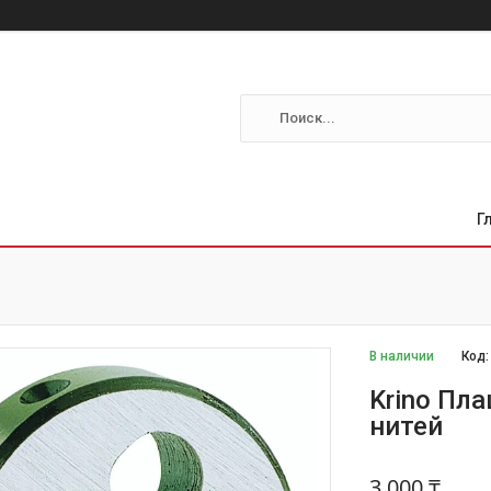
Г
В наличии
Код
Krino Пла
нитей
3 000 ₸