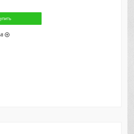
упить
68