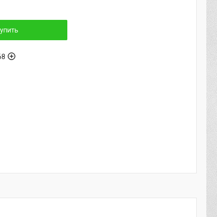
упить
68