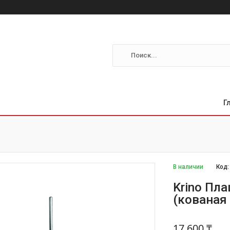
Г
В наличии
Код
Krino Пл
(кованая
17 600 ₸