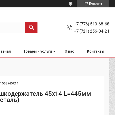
Корзина
+7 (776) 510-68-68
+7 (721) 256-04-21
лавная
Товары и услуги
О нас
Контакты
:
1503745Х14
ашкодержатель 45х14 L=445мм
 сталь)