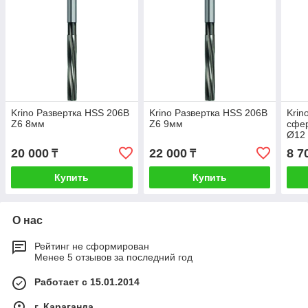
Krino Развертка HSS 206B
Krino Развертка HSS 206B
Krin
Z6 8мм
Z6 9мм
сфер
Ø12 
20 000
22 000
8 7
₸
₸
Купить
Купить
О нас
Рейтинг не сформирован
Менее 5 отзывов за последний год
Работает с 15.01.2014
г. Караганда