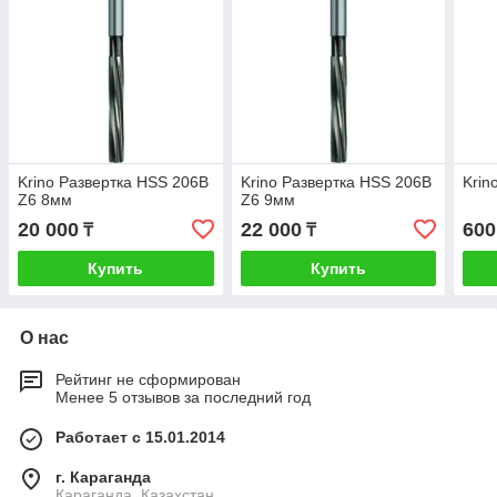
Krino Развертка HSS 206B
Krino Развертка HSS 206B
Krin
Z6 8мм
Z6 9мм
20 000
22 000
600
₸
₸
Купить
Купить
О нас
Рейтинг не сформирован
Менее 5 отзывов за последний год
Работает с 15.01.2014
г. Караганда
Караганда, Казахстан