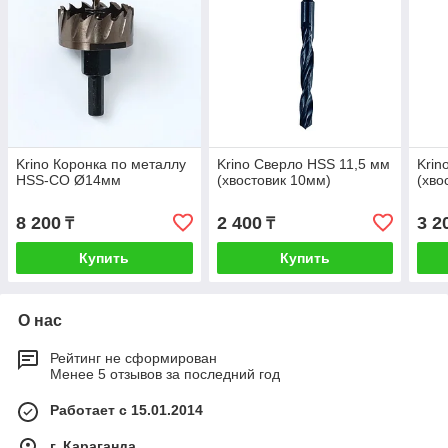
Krino Коронка по металлу
Krino Сверло HSS 11,5 мм
Krin
HSS-CO Ø14мм
(хвостовик 10мм)
(хво
8 200
2 400
3 2
₸
₸
Купить
Купить
О нас
Рейтинг не сформирован
Менее 5 отзывов за последний год
Работает с 15.01.2014
г. Караганда