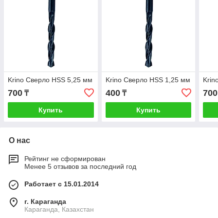
Krino Сверло HSS 5,25 мм
Krino Сверло HSS 1,25 мм
Krin
700
400
700
₸
₸
Купить
Купить
О нас
Рейтинг не сформирован
Менее 5 отзывов за последний год
Работает с 15.01.2014
г. Караганда
Караганда, Казахстан