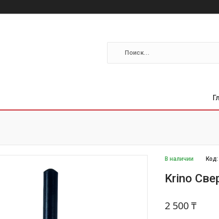
Г
В наличии
Код
Krino Св
2 500 ₸