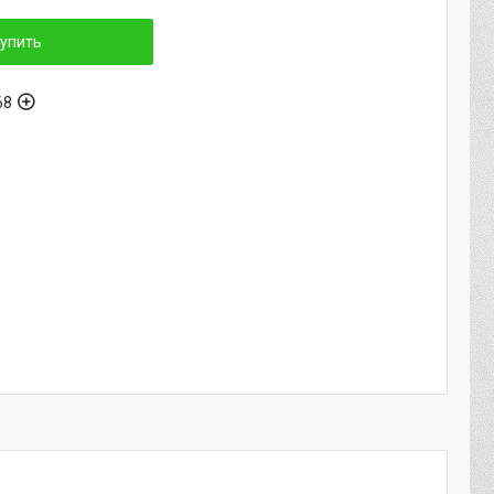
упить
68