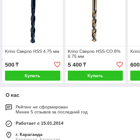
Krino Сверло HSS 4,75 мм
Krino Сверло HSS-CO 8%
Krin
6.75 мм
500
5 400
600
₸
₸
Купить
Купить
О нас
Рейтинг не сформирован
Менее 5 отзывов за последний год
Работает с 15.01.2014
г. Караганда
Караганда, Казахстан