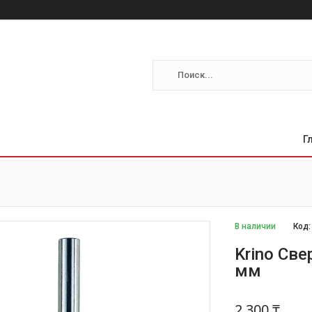
Г
В наличии
Код
Krino Све
мм
2 300 ₸