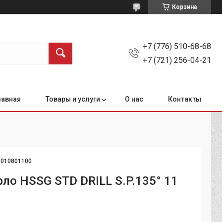
Корзина
+7 (776) 510-68-68
+7 (721) 256-04-21
лавная
Товары и услуги
О нас
Контакты
:
010801100
рло HSSG STD DRILL S.P.135° 11