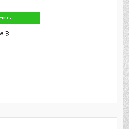
упить
68