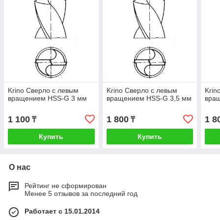
Krino Сверло с левым
Krino Сверло с левым
Krin
вращением HSS-G 3 мм
вращением HSS-G 3,5 мм
вра
1 100
1 800
1 8
₸
₸
Купить
Купить
О нас
Рейтинг не сформирован
Менее 5 отзывов за последний год
Работает с 15.01.2014