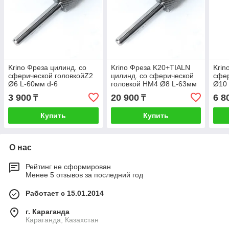
Krino Фреза цилинд. со
Krino Фреза K20+TIALN
Krin
сферической головкойZ2
цилинд. со сферической
сфер
Ø6 L-60мм d-6
головкой HM4 Ø8 L-63мм
Ø10 
d-6
3 900
20 900
6 8
₸
₸
Купить
Купить
О нас
Рейтинг не сформирован
Менее 5 отзывов за последний год
Работает с 15.01.2014
г. Караганда
Караганда, Казахстан