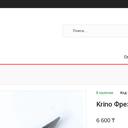
Г
В наличии
Код
Krino Фр
6 600 ₸