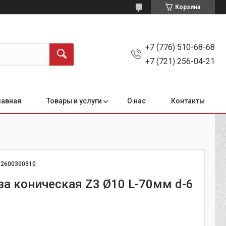
Корзина
+7 (776) 510-68-68
+7 (721) 256-04-21
лавная
Товары и услуги
О нас
Контакты
:
2600300310
еза коническая Z3 Ø10 L-70мм d-6