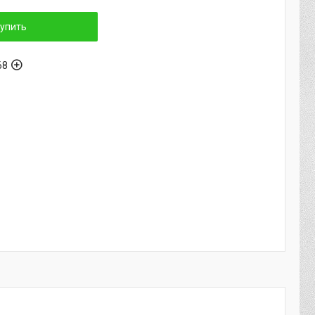
упить
68