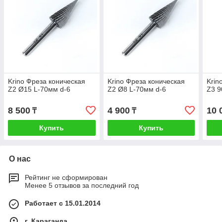
Krino Фреза коническая
Krino Фреза коническая
Krin
Z2 Ø15 L-70мм d-6
Z2 Ø8 L-70мм d-6
Z3 9
8 500
4 900
10 
₸
₸
Купить
Купить
О нас
Рейтинг не сформирован
Менее 5 отзывов за последний год
Работает с 15.01.2014
г. Караганда