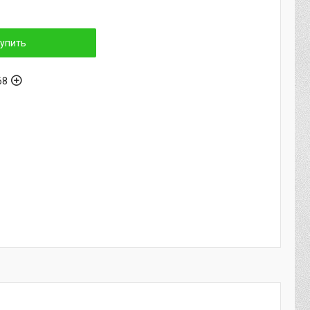
упить
68