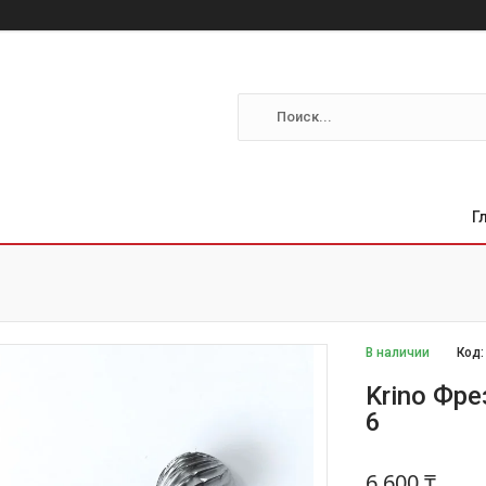
Г
В наличии
Код
Krino Фр
6
6 600 ₸