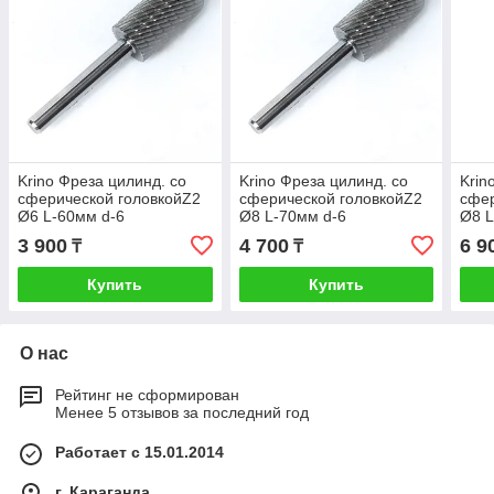
Krino Фреза цилинд. со
Krino Фреза цилинд. со
Krin
сферической головкойZ2
сферической головкойZ2
сфер
Ø6 L-60мм d-6
Ø8 L-70мм d-6
Ø8 L
3 900
4 700
6 9
₸
₸
Купить
Купить
О нас
Рейтинг не сформирован
Менее 5 отзывов за последний год
Работает с 15.01.2014
г. Караганда