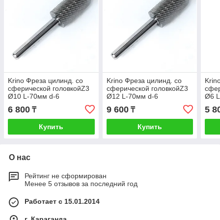
Krino Фреза цилинд. со
Krino Фреза цилинд. со
Krin
сферической головкойZ3
сферической головкойZ3
сфер
Ø10 L-70мм d-6
Ø12 L-70мм d-6
Ø6 L
6 800
9 600
5 8
₸
₸
Купить
Купить
О нас
Рейтинг не сформирован
Менее 5 отзывов за последний год
Работает с 15.01.2014
г. Караганда