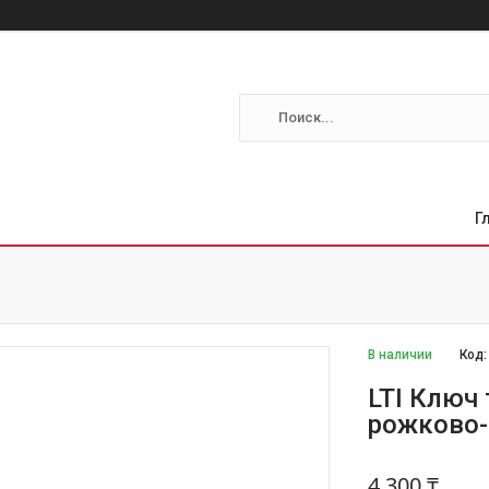
Г
В наличии
Код
LTI Ключ
рожково-
4 300 ₸