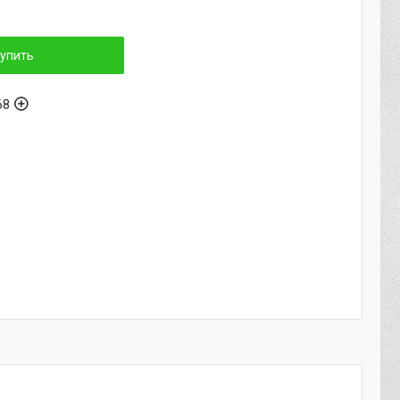
упить
68