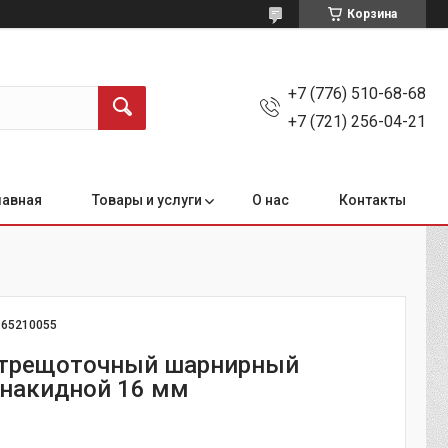
Корзина
+7 (776) 510-68-68
+7 (721) 256-04-21
лавная
Товары и услуги
О нас
Контакты
:
65210055
 трещоточный шарнирный
накидной 16 мм