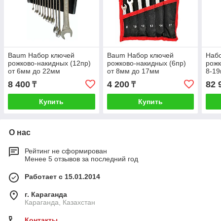
Baum Набор ключей
Baum Набор ключей
Наб
рожково-накидных (12пр)
рожково-накидных (6пр)
рожк
от 6мм до 22мм
от 8мм до 17мм
8-19
8 400
4 200
82 
₸
₸
Купить
Купить
О нас
Рейтинг не сформирован
Менее 5 отзывов за последний год
Работает с 15.01.2014
г. Караганда
Караганда, Казахстан
Контакты