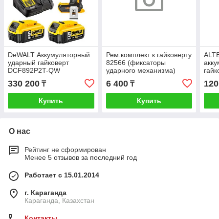
DeWALT Аккумуляторный
Рем.комплект к гайковерту
ALT
ударный гайковерт
82566 (фиксаторы
акку
DCF892P2T-QW
ударного механизма)
гайк
BL
330 200
6 400
120
₸
₸
Купить
Купить
О нас
Рейтинг не сформирован
Менее 5 отзывов за последний год
Работает с 15.01.2014
г. Караганда
Караганда, Казахстан
Контакты