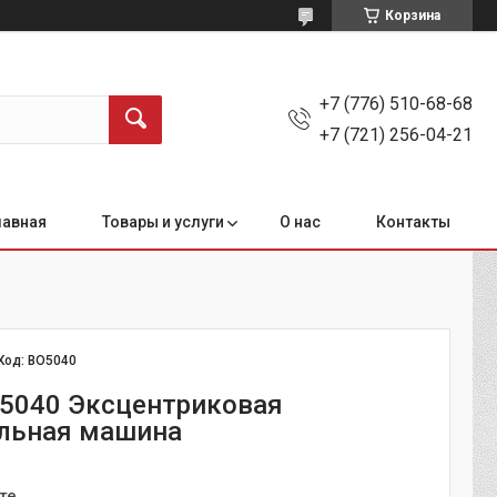
Корзина
+7 (776) 510-68-68
+7 (721) 256-04-21
лавная
Товары и услуги
О нас
Контакты
Код:
BO5040
05040 Эксцентриковая
льная машина
те