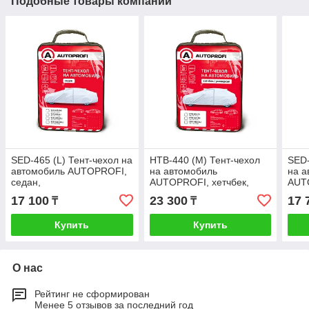
Подобные товары компании
SED-465 (L) Тент-чехол на
HTB-440 (M) Тент-чехол
SED-
автомобиль AUTOPROFI,
на автомобиль
на а
седан,
AUTOPROFI, хетчбек,
AUT
водонепроницаемый,
водонепроницаемый,
вод
17 100
23 300
17 
₸
₸
двойные швы, два
двойные швы, два
двой
вентиляци
вентиля
вент
Купить
Купить
О нас
Рейтинг не сформирован
Менее 5 отзывов за последний год