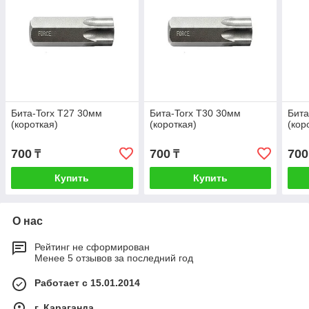
Бита-Torx T27 30мм
Бита-Torx T30 30мм
Бита
(короткая)
(короткая)
(кор
700
700
700
₸
₸
Купить
Купить
О нас
Рейтинг не сформирован
Менее 5 отзывов за последний год
Работает с 15.01.2014
г. Караганда