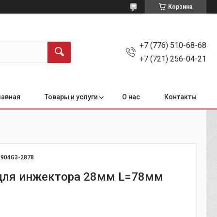
Корзина
+7 (776) 510-68-68
+7 (721) 256-04-21
лавная
Товары и услуги
О нас
Контакты
:
904G3-2878
для инжектора 28мм L=78мм