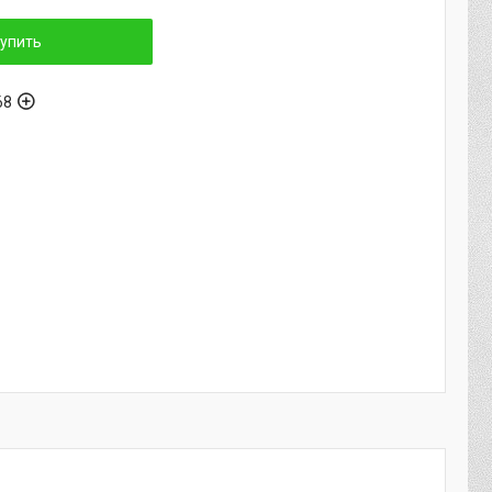
упить
68