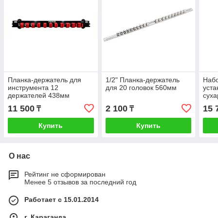
Планка-держатель для
1/2" Планка-держатель
Набо
инструмента 12
для 20 головок 560мм
уста
держателей 438мм
суха
11 500
2 100
15 
₸
₸
Купить
Купить
О нас
Рейтинг не сформирован
Менее 5 отзывов за последний год
Работает с 15.01.2014
г. Караганда